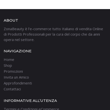
ABOUT
ZonaBeauty è l’e-commerce tutto Italiano di vendita Online
di Prodotti Professionali per la cura del corpo che da anni
opera nel settore.
NAVIGAZIONE
Home
Shop
Promozioni
Invita un Amico
Approfondimenti
Contattaci
INFORMATIVE ALL’UTENZA
Termini e Condizioni eCommerce