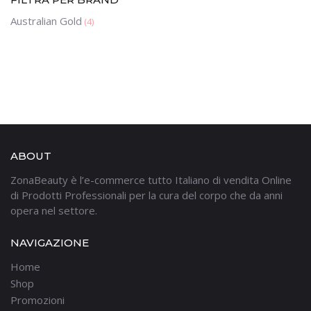
Australian Gold
(4)
ABOUT
ZonaBeauty è l’e-commerce tutto Italiano di vendita Online
di Prodotti Professionali per la cura del corpo che da anni
opera nel settore.
NAVIGAZIONE
Home
Shop
Promozioni