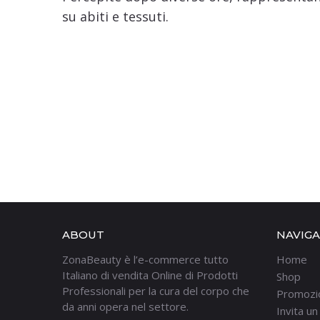
su abiti e tessuti.
ABOUT
NAVIG
ZonaBeauty è l’e-commerce tutto
Home
Italiano di vendita Online di Prodotti
Shop
Professionali per la cura del corpo che
Promozi
da anni opera nel settore.
Invita u