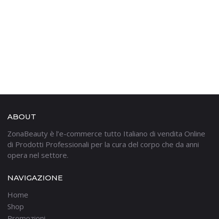
ABOUT
ZonaBeauty è l’e-commerce tutto Italiano di vendita Online
di Prodotti Professionali per la cura del corpo che da anni
opera nel settore.
NAVIGAZIONE
Home
Shop
Promozioni