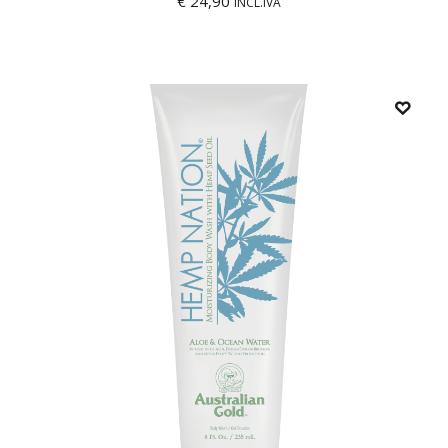
€
24,90
INCL.IVA